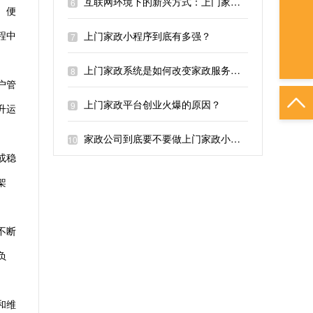
互联网环境下的新兴方式：上门家政预约平台
6
。便
程中
上门家政小程序到底有多强？
7
上门家政系统是如何改变家政服务行业的？
8
户管
上门家政平台创业火爆的原因？
9
升运
家政公司到底要不要做上门家政小程序？
10
或稳
架
不断
负
和维